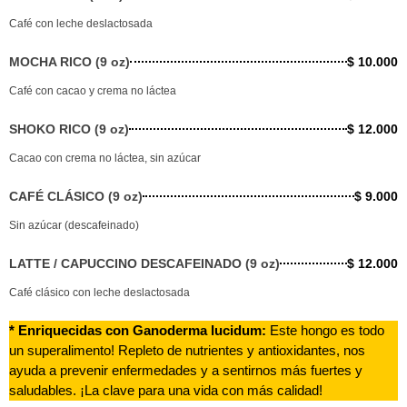
Café con leche deslactosada
MOCHA RICO (9 oz)
$ 10.000
Café con cacao y crema no láctea
SHOKO RICO (9 oz)
$ 12.000
Cacao con crema no láctea, sin azúcar
CAFÉ CLÁSICO (9 oz)
$ 9.000
Sin azúcar (descafeinado)
LATTE / CAPUCCINO DESCAFEINADO (9 oz)
$ 12.000
Café clásico con leche deslactosada
* Enriquecidas con Ganoderma lucidum:
Este hongo es todo
un superalimento! Repleto de nutrientes y antioxidantes, nos
ayuda a prevenir enfermedades y a sentirnos más fuertes y
saludables. ¡La clave para una vida con más calidad!