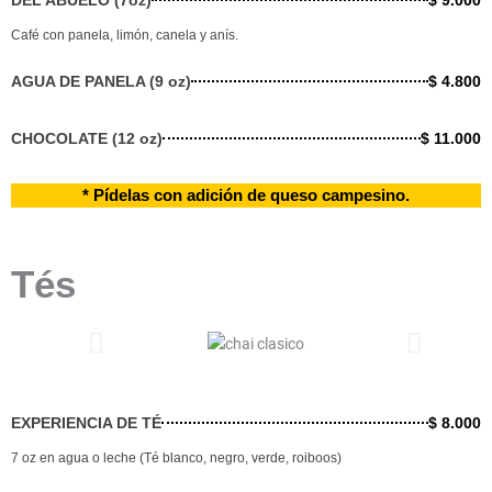
DEL ABUELO (7oz)
$ 9.000
Café con panela, limón, canela y anís.
AGUA DE PANELA (9 oz)
$ 4.800
CHOCOLATE (12 oz)
$ 11.000
* Pídelas con adición de queso campesino.
Tés
EXPERIENCIA DE TÉ
$ 8.000
7 oz en agua o leche (Té blanco, negro, verde, roiboos)