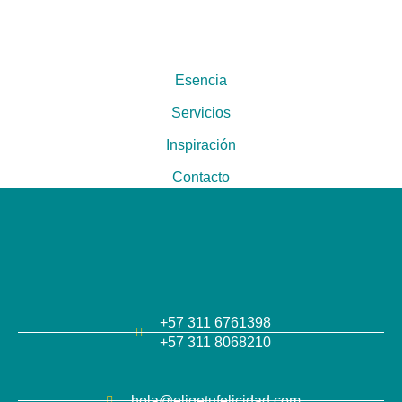
o
g
b
d
o
r
e
i
k
a
n
m
Esencia
Servicios
Inspiración
Contacto
+57 311 6761398
+57 311 8068210
hola@eligetufelicidad.com