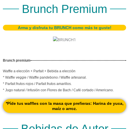
Brunch Premium
Arma y disfruta tu BRUNCH como más te guste!
Brunch premium
Waffle a elección + Parfait + Bebida a elección
* Waffle veggie / Waffle pandebono / Waffle artesanal.
* Parfait frutos rojos / Parfait frutos amarillos.
* Jugo natural / Infusión con Flores de Bach / Café cortado / Americano.
*Píde tus waffles con la masa que prefieras: Harina de yuca,
maíz o arroz.
Bebidas de Autor