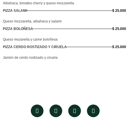
Albahaca, tomates cherry y queso mozzarella.
PIZZA SALAMI
$ 25.000
Queso mozzarella, albahaca y salami
PIZZA BOLOÑESA
$ 25.000
Queso mozarella y carne boloñesa
PIZZA CERDO ROSTIZADO Y CIRUELA
$ 25.000
Jamón de cerdo rostizado y ciruela
F
I
Y
L
a
n
o
i
c
s
u
n
e
t
t
k
b
a
u
e