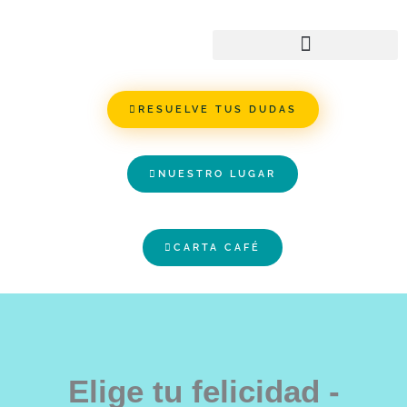
Ir
al
contenido
RESUELVE TUS DUDAS
NUESTRO LUGAR
CARTA CAFÉ
Elige tu felicidad -