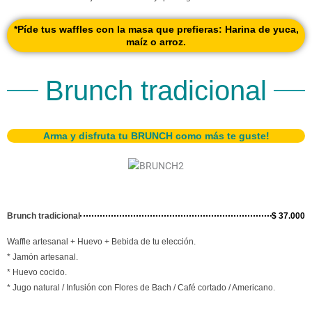
*Píde tus waffles con la masa que prefieras: Harina de yuca,
maíz o arroz.
Brunch tradicional
Arma y disfruta tu BRUNCH como más te guste!
Brunch tradicional
$ 37.000
Waffle artesanal + Huevo + Bebida de tu elección.
* Jamón artesanal.
* Huevo cocido.
* Jugo natural / Infusión con Flores de Bach / Café cortado / Americano.