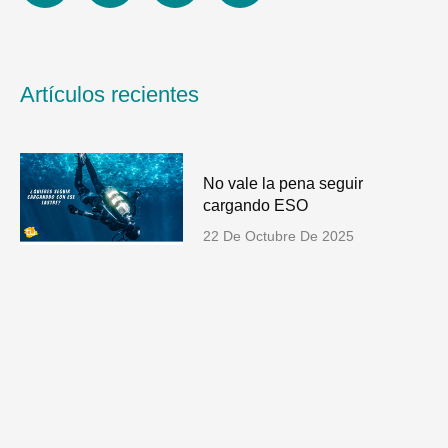
n
s
c
u
k
t
e
t
e
a
b
u
d
g
o
b
Artículos recientes
i
r
o
e
n
a
k
m
No vale la pena seguir
cargando ESO
22 De Octubre De 2025