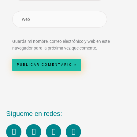
Web
Guarda mi nombre, correo electrónico y web en este
navegador para la próxima vez que comente.
Sígueme en redes:
L
I
F
Y
i
n
a
o