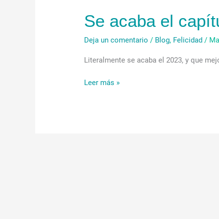
acaba
Se acaba el capít
el
capítulo
2023
Deja un comentario
/
Blog
,
Felicidad
/
Ma
Literalmente se acaba el 2023, y que mej
Leer más »