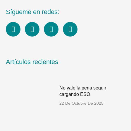
Sígueme en redes:
L
I
F
Y
i
n
a
o
n
s
c
u
k
t
e
t
e
a
b
u
d
g
o
b
Artículos recientes
i
r
o
e
n
a
k
m
No vale la pena seguir
cargando ESO
22 De Octubre De 2025