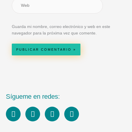
Web
Guarda mi nombre, correo electrónico y web en este
navegador para la próxima vez que comente.
Sígueme en redes:
L
I
F
Y
i
n
a
o
n
s
c
u