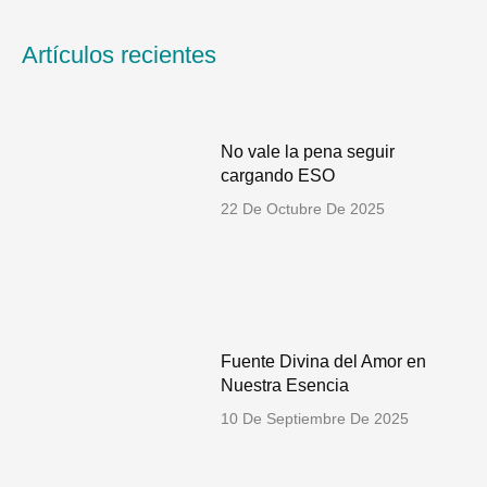
k
t
e
t
e
a
b
u
d
g
o
b
Artículos recientes
i
r
o
e
n
a
k
m
No vale la pena seguir
cargando ESO
22 De Octubre De 2025
Fuente Divina del Amor en
Nuestra Esencia
10 De Septiembre De 2025