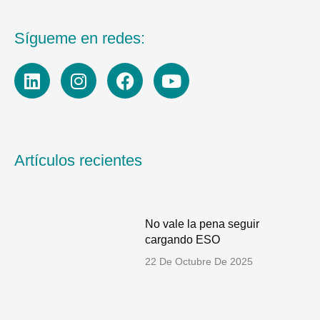
Sígueme en redes:
L
I
F
Y
i
n
a
o
n
s
c
u
k
t
e
t
e
a
b
u
d
g
o
b
Artículos recientes
i
r
o
e
n
a
k
m
No vale la pena seguir
cargando ESO
22 De Octubre De 2025