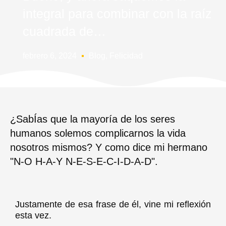
integral para combinar con la raíz
cuadrada de…
febrero 6, 2024
Blog
,
Felicidad
¿SabÍas que la mayoría de los seres
humanos solemos complicarnos la vida
nosotros mismos? Y como dice mi hermano
"N-O H-A-Y N-E-S-E-C-I-D-A-D".
Justamente de esa frase de él, vine mi reflexión
esta vez.